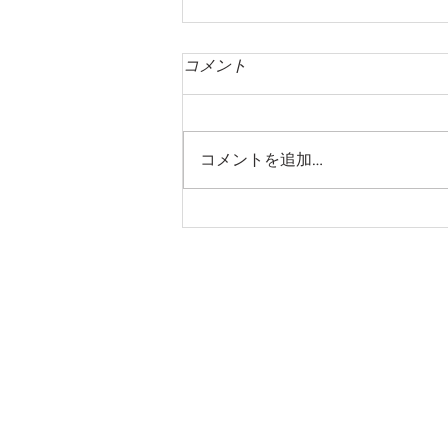
コメント
コメントを追加…
［薄肉美麗の山形鋳物］鋳物
づくり約1000年の歴史が流れ
るまち（山形市）