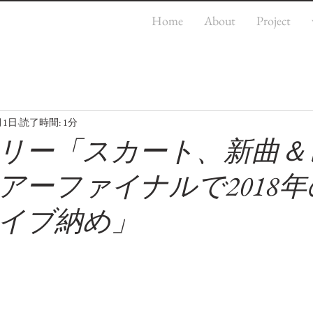
Home
About
Project
月1日
読了時間: 1分
リー「スカート、新曲＆
アーファイナルで2018
イブ納め」