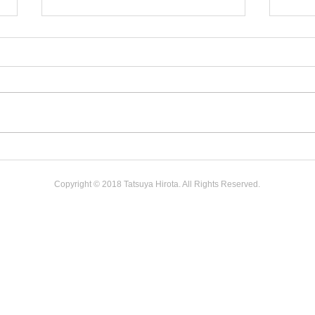
わたしたちの日本科学未来館
デジ
訪問記「宇宙や科学を展示空
側に
Copyright © 2018 Tatsuya Hirota. All Rights Reserved.
間に編む。その創造性とプロ
ズム
セスを知りたい」
ンフ