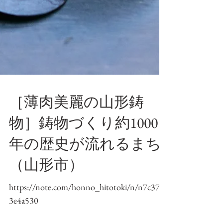
［薄肉美麗の山形鋳
物］鋳物づくり約1000
年の歴史が流れるまち
（山形市）
https://note.com/honno_hitotoki/n/n7c371
3e4a530