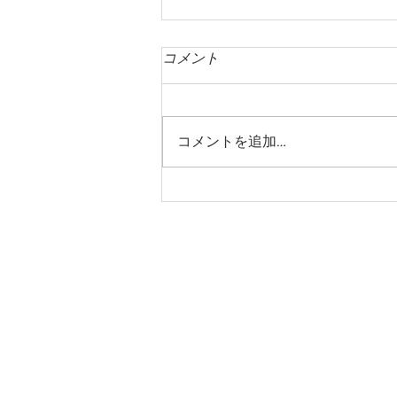
コメント
コメントを追加…
［薄肉美麗の山形鋳物］鋳物
づくり約1000年の歴史が流れ
るまち（山形市）