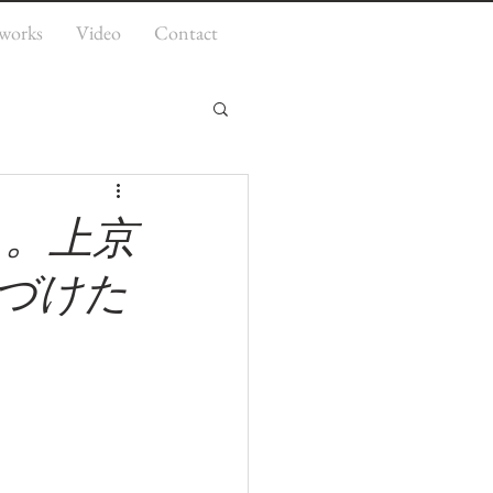
works
Video
Contact
日々。上京
づけた