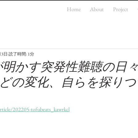
Home
About
Project
月3日
読了時間: 1分
eatsが明かす突発性難聴の
どの変化、自らを探りつ
article/202205-tofubeats_kawrkcl