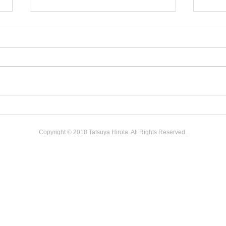
わたしたちの日本科学未来館
デジ
訪問記「宇宙や科学を展示空
側に
Copyright © 2018 Tatsuya Hirota. All Rights Reserved.
間に編む。その創造性とプロ
ズム
セスを知りたい」
ンフ