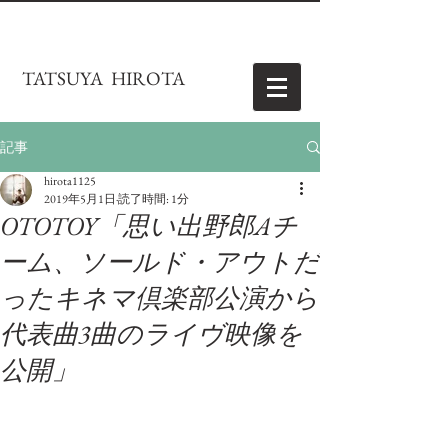
TATSUYA HIROTA
記事
hirota1125
2019年5月1日
読了時間: 1分
OTOTOY「思い出野郎Aチ
ーム、ソールド・アウトだ
ったキネマ倶楽部公演から
代表曲3曲のライヴ映像を
公開」