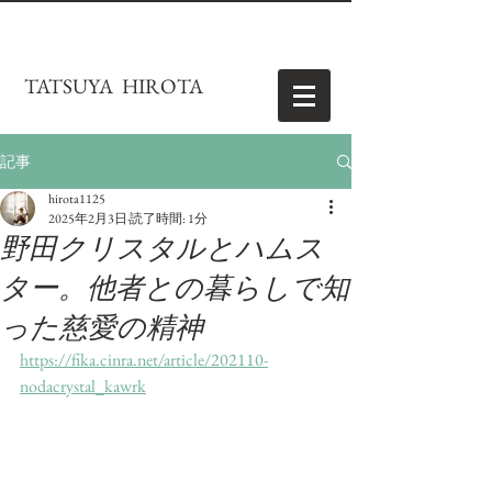
TATSUYA HIROTA
記事
hirota1125
2025年2月3日
読了時間: 1分
野田クリスタルとハムス
ター。他者との暮らしで知
った慈愛の精神
https://fika.cinra.net/article/202110-
nodacrystal_kawrk