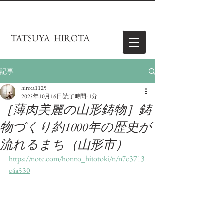
TATSUYA HIROTA
記事
hirota1125
2025年10月16日
読了時間: 1分
［薄肉美麗の山形鋳物］鋳
物づくり約1000年の歴史が
流れるまち（山形市）
https://note.com/honno_hitotoki/n/n7c3713
e4a530