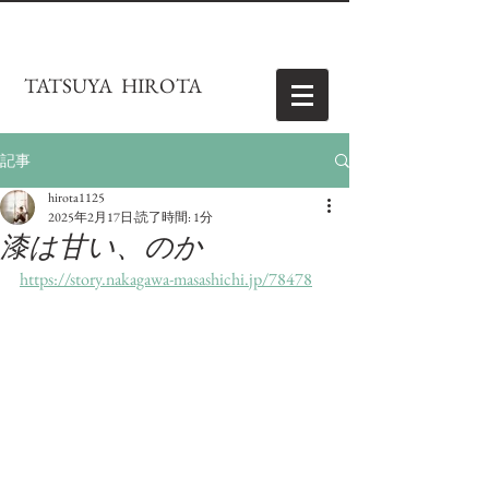
TATSUYA HIROTA
記事
hirota1125
2025年2月17日
読了時間: 1分
漆は甘い、のか
https://story.nakagawa-masashichi.jp/78478