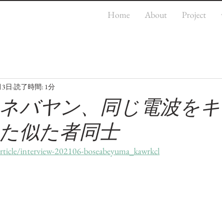
Home
About
Project
月3日
読了時間: 1分
ネバヤン、同じ電波をキ
た似た者同士
article/interview-202106-boseabeyuma_kawrkcl