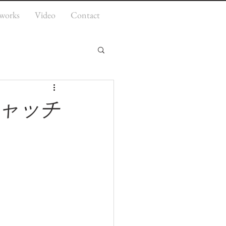
works
Video
Contact
ャッチ