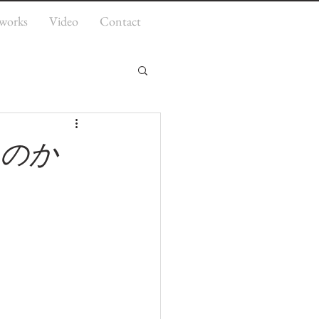
works
Video
Contact
、のか