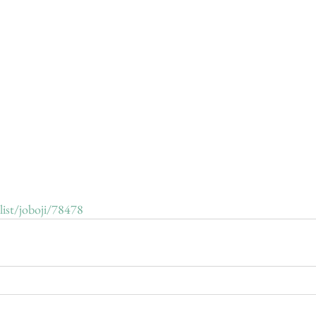
ilist/joboji/78478