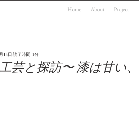
Home
About
Project
0月14日
読了時間: 1分
工芸と探訪〜 漆は甘い